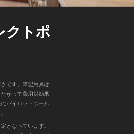
レクトポ
高さです。
筆記用具は
したがって費用対効果
後にパイロットボール
す。
設定となっています。