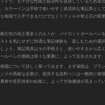
ロットで、も十分な性能と経済性を提供しているため算
す。カラーペンは手軽で使いやすく経済的な筆記具とし
ろな相場で入手できるだけでなくリフィルや替え芯の変
や耐久性の高さ墨多くの人々が、パイロットボールペン
コストを気にせずに快適な筆記体験を、楽しむための選
でしょう。筆記用具はその手軽さと、使いやすさから広
ボールペンの価格は様々な要素に、よって左右されます
の相場について詳しく探ってみます。まず値段は、ブラ
ランドや高級な企業が、提供する染料ペンは一般的に相
な素材や意匠技術の結集に、よって付加価値が高まって