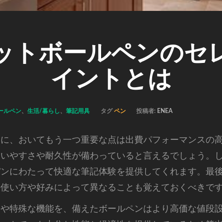
ットボールペンのセ
イントとは
ールペン
、
生活/暮らし
、
筆記用具
タグ
ペン
投稿者:
ENEA
スに、おいてもう一つ重要な点は出費パフォーマンスの
使いやすさや耐久性が備わっていると言えるでしょう。
パンにわたって快適な筆記体験を提供してくれます。最
の使い方や好みによって異なることも覚えておくべきで
ドや特殊な機能を、備えたボールペンはより高価な値段